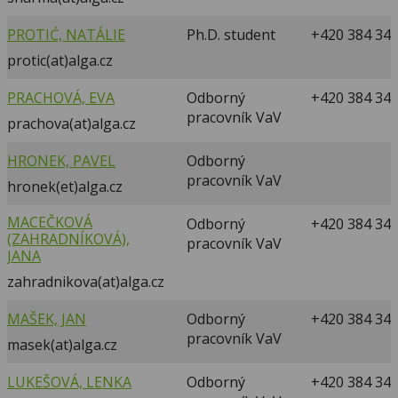
PROTIĆ, NATÁLIE
Ph.D. student
+420 384 340
protic(at)alga.cz
PRACHOVÁ, EVA
Odborný
+420 384 340
pracovník VaV
prachova(at)alga.cz
HRONEK, PAVEL
Odborný
pracovník VaV
hronek(et)alga.cz
MACEČKOVÁ
Odborný
+420 384 340
(ZAHRADNÍKOVÁ),
pracovník VaV
JANA
zahradnikova(at)alga.cz
MAŠEK, JAN
Odborný
+420 384 340
pracovník VaV
masek(at)alga.cz
LUKEŠOVÁ, LENKA
Odborný
+420 384 340