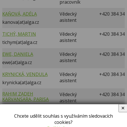
pracovník
KAŇOVÁ, ADÉLA
Vědecký
+420 384 340
asistent
kanova(at)alga.cz
TICHÝ, MARTIN
Vědecký
+420 384 340
asistent
tichym(at)alga.cz
EWE, DANIELA
Vědecký
+420 384 340
asistent
ewe(at)alga.cz
KRYNICKÁ, VENDULA
Vědecký
+420 384 340
asistent
krynicka(at)alga.cz
RAHIM ZADEH
Vědecký
+420 384 340
KARVANSARA, PARISA
asistent
rahimzadeh(at)alga.cz
✕
Chcete udělit souhlas s využíváním sledovacích
KNOPPOVÁ, JANA
Vědecký
+420 384 340
cookies?
asistent