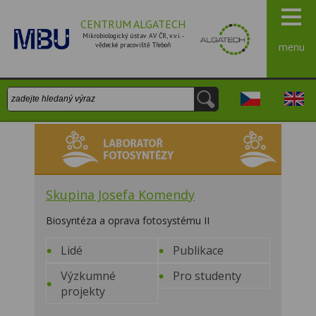
CENTRUM ALGATECH
Mikrobiologický ústav AV ČR, v.v.i. -
vědecké pracoviště Třeboň
menu
Vyhledávání:
Česky
Engli
Laboratoř fotosyntézy
Skupina Josefa Komendy
Biosyntéza a oprava fotosystému II
Lidé
Publikace
Výzkumné
Pro studenty
projekty