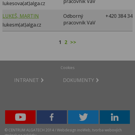
pracovník VaV
lukesova(at)alga.cz
LUKEŠ, MARTIN
Odborný
+420 384 340
pracovník VaV
lukesm(at)alga.cz
1
2
>>
Cookies
INTRANET
DOKUMENTY
Youtube
Facebook
Twitter
LinkedIn
© CENTRUM ALGATECH 2014 / Webdesign
inoWeb
, tvorba webových