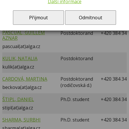
knoppova(at)alga.cz
Další informace
GUPTA, SADANAND
Postdoktorand
+420 384 340
Přijmout
Odmítnout
gupta(at)alga.cz
PASCUAL, GUILLEM
Postdoktorand
+420 384 340
AZNAR
pascual(at)alga.cz
KULIK, NATALIA
Postdoktorand
kulik(at)alga.cz
CARDOVÁ, MARTINA
Postdoktorand
+420 384 340
(rodičovská d.)
beckova(at)alga.cz
ŠTIPL, DANIEL
Ph.D. student
+420 384 340
stipl(at)alga.cz
SHARMA, SURBHI
Ph.D. student
+420 384 340
sharma(at)alga.cz