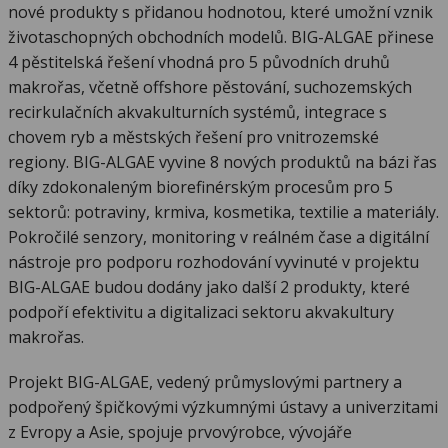
nové produkty s přidanou hodnotou, které umožní vznik
životaschopných obchodních modelů. BIG-ALGAE přinese
4 pěstitelská řešení vhodná pro 5 původních druhů
makrořas, včetně offshore pěstování, suchozemských
recirkulačních akvakulturních systémů, integrace s
chovem ryb a městských řešení pro vnitrozemské
regiony. BIG-ALGAE vyvine 8 nových produktů na bázi řas
díky zdokonaleným biorefinérským procesům pro 5
sektorů: potraviny, krmiva, kosmetika, textilie a materiály.
Pokročilé senzory, monitoring v reálném čase a digitální
nástroje pro podporu rozhodování vyvinuté v projektu
BIG-ALGAE budou dodány jako další 2 produkty, které
podpoří efektivitu a digitalizaci sektoru akvakultury
makrořas.
Projekt BIG-ALGAE, vedený průmyslovými partnery a
podpořený špičkovými výzkumnými ústavy a univerzitami
z Evropy a Asie, spojuje prvovýrobce, vývojáře