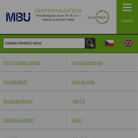
CENTRUM ALGATECH
Mikrobiologický ústav AV ČR, v.v.i. -
vědecké pracoviště Třeboň
menu
Vyhledávání:
Česky
Engli
PHOTOMACHINES
PhotoRedesign
ALGAE4IBD
BIG-ALGAE
Bio2AgroFood
GA ČR
GEOALGANERY
AV21