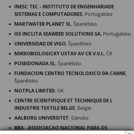
INESC TEC - INSTITUTO DE ENGENHARIADE
SISTEMAS E COMPUTADORES
, Portugalsko
MARTWATER PLANET SL
, Španělsko
ISS INCLITA SEAWEED SOLUTIONS SA
, Portugalsko
UNIVERSIDAD DE VIGO
, Španělsko
MIKROBIOLOGICKY USTAV AV CR V.V.I.
, ČR
POSEIDONADA SL
, Španělsko
FUNDACION CENTRO TECNOLOXICO DA CARNE
,
Španělsko
NOTPLA LIMITED
, UK
CENTRE SCIENTIFIQUE ET TECHNIQUE DE L
INDUSTRIE TEXTILE
BELGE
, Belgie
AALBORG UNIVERSITET
, Dánsko
BBA - ASSOCIACAO NACIONAL PARA OS