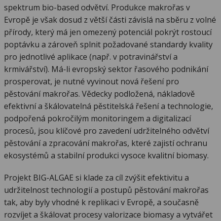
spektrum bio-based odvětví. Produkce makrořas v
Evropě je však dosud z větší části závislá na sběru z volné
přírody, který má jen omezený potenciál pokrýt rostoucí
poptávku a zároveň splnit požadované standardy kvality
pro jednotlivé aplikace (např. v potravinářství a
krmivářství). Má-li evropský sektor řasového podnikání
prosperovat, je nutné vyvinout nová řešení pro
pěstování makrořas. Vědecky podložená, nákladově
efektivní a škálovatelná pěstitelská řešení a technologie,
podpořená pokročilým monitoringem a digitalizací
procesů, jsou klíčové pro zavedení udržitelného odvětví
pěstování a zpracování makrořas, které zajistí ochranu
ekosystémů a stabilní produkci vysoce kvalitní biomasy.
Projekt BIG-ALGAE si klade za cíl zvýšit efektivitu a
udržitelnost technologií a postupů pěstování makrořas
tak, aby byly vhodné k replikaci v Evropě, a současně
rozvíjet a škálovat procesy valorizace biomasy a vytvářet