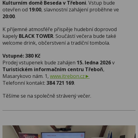
Kulturním domě Beseda v Třeboni
. Vstup bude
otevřen od
19:00
, slavnostní zahájení proběhne ve
20:00
.
K příjemné atmosféře přispěje hudební doprovod
kapely
BLACK TOWER
. Součástí večera bude také
welcome drink, občerstvení a tradiční tombola.
Vstupné: 380 Kč
Prodej vstupenek bude zahájen
15. ledna 2026
v
Turistickém informačním centru Třeboň
,
Masarykovo nám. 1,
www.itrebon.cz
Telefonní kontakt:
384 721 169
.
Těšíme se na společně strávený večer.