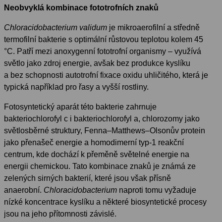
Neobvyklá kombinace fototrofních znaků
Chloracidobacterium validum
je mikroaerofilní a středně
termofilní bakterie s optimální růstovou teplotou kolem 45
°C. Patří mezi anoxygenní fototrofní organismy – využívá
světlo jako zdroj energie, avšak bez produkce kyslíku
a bez schopnosti autotrofní fixace oxidu uhličitého, která je
typická například pro řasy a vyšší rostliny.
Fotosyntetický aparát této bakterie zahrnuje
bakteriochlorofyl c i bakteriochlorofyl a, chlorozomy jako
světlosběrné struktury, Fenna–Matthews–Olsonův protein
jako přenašeč energie a homodimerní typ-1 reakční
centrum, kde dochází k přeměně světelné energie na
energii chemickou. Tato kombinace znaků je známá ze
zelených sirných bakterií, které jsou však přísně
anaerobní.
Chloracidobacterium
naproti tomu vyžaduje
nízké koncentrace kyslíku a některé biosyntetické procesy
jsou na jeho přítomnosti závislé.