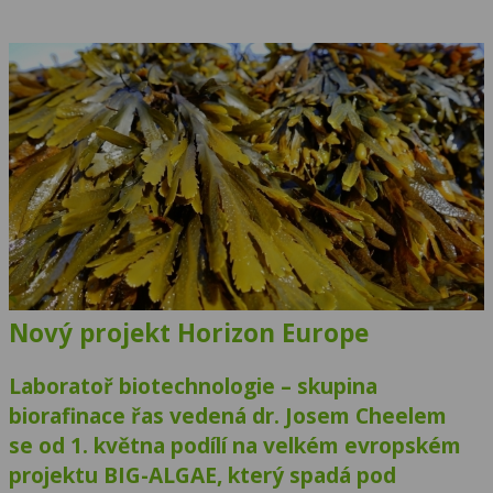
Nový projekt Horizon Europe
Laboratoř biotechnologie – skupina
biorafinace řas vedená dr. Josem Cheelem
se od 1. května podílí na velkém evropském
projektu BIG-ALGAE, který spadá pod