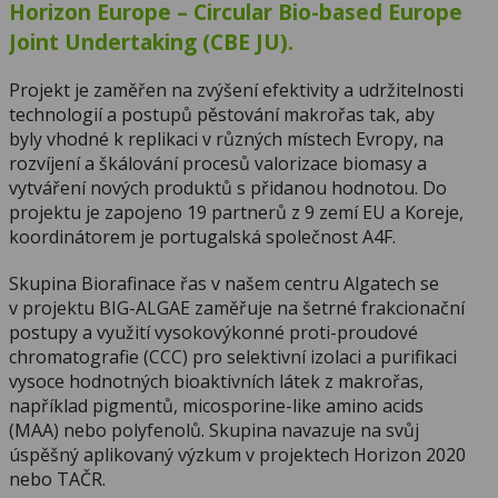
Horizon Europe – Circular Bio-based Europe
Joint Undertaking (CBE JU).
Projekt je zaměřen na zvýšení efektivity a udržitelnosti
technologií a postupů pěstování makrořas tak, aby
byly vhodné k replikaci v různých místech Evropy, na
rozvíjení a škálování procesů valorizace biomasy a
vytváření nových produktů s přidanou hodnotou. Do
projektu je zapojeno 19 partnerů z 9 zemí EU a Koreje,
koordinátorem je portugalská společnost A4F.
Skupina Biorafinace řas v našem centru Algatech se
v projektu BIG-ALGAE zaměřuje na šetrné frakcionační
postupy a využití vysokovýkonné proti-proudové
chromatografie (CCC) pro selektivní izolaci a purifikaci
vysoce hodnotných bioaktivních látek z makrořas,
například pigmentů, micosporine-like amino acids
(MAA) nebo polyfenolů. Skupina navazuje na svůj
úspěšný aplikovaný výzkum v projektech Horizon 2020
nebo TAČR.