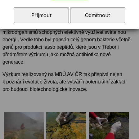
Znalosti získané základním výzkumem mohou mít do
budoucna i širší význam. Detailní pochopení různých typů
Přijmout
Odmítnout
světlosběrných systémů může inspirovat přístupy
v syntetické biologii – například při návrhu modifikovaných
mikroorganismů schopných efektivně využívat světelnou
energii. Vedle toho byl popsán celý genom bakterie včetně
genů pro produkci lasso peptidů, které jsou v Třeboni
předmětem výzkumu jako možná antibiotika nové
generace.
Výzkum realizovaný na MBÚ AV ČR tak přispívá nejen
k poznání evoluce života, ale vytváří i potenciální základ
pro budoucí biotechnologické inovace.