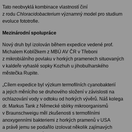
Tato neobvyklá kombinace vlastností činí
z rodu
Chloracidobacterium
významný model pro studium
evoluce fototrofie.
Mezinárodní spolupráce
Nový druh byl izolován během expedice vedené prof.
Michalem Koblížkem z MBÚ AV ČR v Třeboni
z mikrobiálního povlaku v horkých pramenech situovaných
v kaldeře vyhaslé sopky Kozhuh u jihobulharského
městečka Rupite.
„Cílem expedice byl výzkum termofilních cyanobakterií
a jejich měnícího se druhového složení v závislosti na
ochlazování vody v odtoku od horkých vývěrů. Náš kolega
dr. Markus Tank z Německé sbírky mikroorganismů
v Braunschweigu měl zkušenosti s termofilními
anoxygenními bakteriemi z horkých pramenů v USA
a právě jemu se podařilo izolovat několik zajímavých