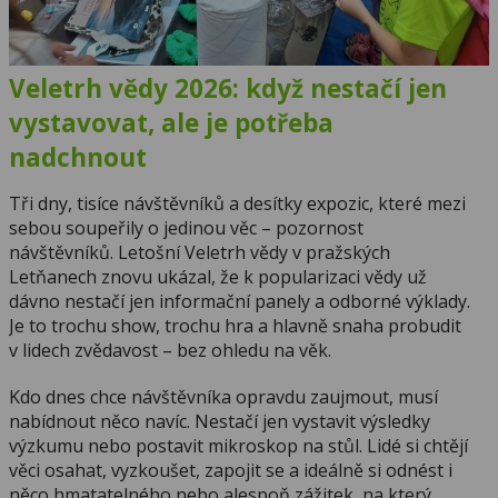
Veletrh vědy 2026: když nestačí jen
vystavovat, ale je potřeba
nadchnout
Tři dny, tisíce návštěvníků a desítky expozic, které mezi
sebou soupeřily o jedinou věc – pozornost
návštěvníků. Letošní Veletrh vědy v pražských
Letňanech znovu ukázal, že k popularizaci vědy už
dávno nestačí jen informační panely a odborné výklady.
Je to trochu show, trochu hra a hlavně snaha probudit
v lidech zvědavost – bez ohledu na věk.
Kdo dnes chce návštěvníka opravdu zaujmout, musí
nabídnout něco navíc. Nestačí jen vystavit výsledky
výzkumu nebo postavit mikroskop na stůl. Lidé si chtějí
věci osahat, vyzkoušet, zapojit se a ideálně si odnést i
něco hmatatelného nebo alespoň zážitek, na který