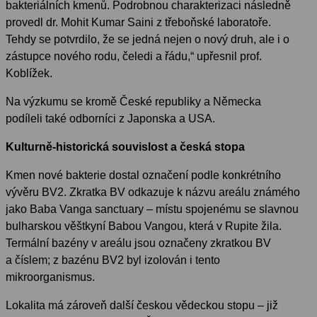
bakteriálních kmenů. Podrobnou charakterizaci následně
provedl dr. Mohit Kumar Saini z třeboňské laboratoře.
Tehdy se potvrdilo, že se jedná nejen o nový druh, ale i o
zástupce nového rodu, čeledi a řádu,“ upřesnil prof.
Koblížek.
Na výzkumu se kromě České republiky a Německa
podíleli také odborníci z Japonska a USA.
Kulturně-historická souvislost a česká stopa
Kmen nové bakterie dostal označení podle konkrétního
vývěru BV2. Zkratka BV odkazuje k názvu areálu známého
jako Baba Vanga sanctuary – místu spojenému se slavnou
bulharskou věštkyní Babou Vangou, která v Rupite žila.
Termální bazény v areálu jsou označeny zkratkou BV
a číslem; z bazénu BV2 byl izolován i tento
mikroorganismus.
Lokalita má zároveň další českou vědeckou stopu – již