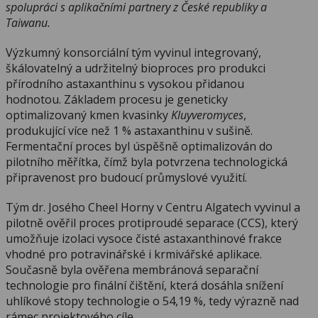
spolupráci s aplikačními partnery z České republiky a
Taiwanu.
Výzkumný konsorciální tým vyvinul integrovaný,
škálovatelný a udržitelný bioproces pro produkci
přírodního astaxanthinu s vysokou přidanou
hodnotou. Základem procesu je geneticky
optimalizovaný kmen kvasinky
Kluyveromyces
,
produkující více než 1 % astaxanthinu v sušině.
Fermentační proces byl úspěšně optimalizován do
pilotního měřítka, čímž byla potvrzena technologická
připravenost pro budoucí průmyslové využití.
Tým dr. Josého Cheel Horny v Centru Algatech vyvinul a
pilotně ověřil proces protiproudé separace (CCS), který
umožňuje izolaci vysoce čisté astaxanthinové frakce
vhodné pro potravinářské i krmivářské aplikace.
Současně byla ověřena membránová separační
technologie pro finální čištění, která dosáhla snížení
uhlíkové stopy technologie o 54,19 %, tedy výrazně nad
rámec projektového cíle.