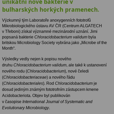
unikátní nové bakterie v
bulharských horkých pramenech.
Výzkumný tým Laboratoře anoxygenních fototrofů
Mikrobiologického ústavu AV ČR (Centrum ALGATECH
v Třeboni) získal významné mezinárodní uznání. Jimi
popsaná bakterie
Chloracidobacterium validum
byla
britskou Microbiology Society vybrána jako „Microbe of the
Month“.
Výsledky vedly nejen k popisu nového
druhu
Chloracidobacterium validum
, ale také k ustanovení
nového rodu (
Chloracidobacterium
), nové čeledi
(
Chloracidobacteriaceae
) a nového řádu
(
Chloracidobacteriales
). Rod
Chloracidobacterium
je
dosud jediným známým fototrofním zástupcem kmene
Acidobacteriota. Objev byl publikován
v časopise
International Journal of Systematic and
Evolutionary Microbiology
.