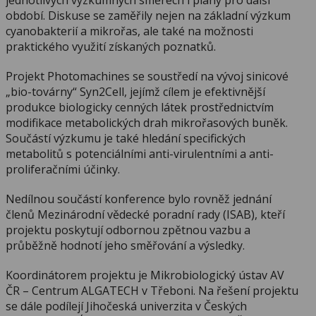
jednotlivých výzkumných směrech i plány pro další
období. Diskuse se zaměřily nejen na základní výzkum
cyanobakterií a mikrořas, ale také na možnosti
praktického využití získaných poznatků.
Projekt Photomachines se soustředí na vývoj sinicové
„bio-továrny“ Syn2Cell, jejímž cílem je efektivnější
produkce biologicky cenných látek prostřednictvím
modifikace metabolických drah mikrořasových buněk.
Součástí výzkumu je také hledání specifických
metabolitů s potenciálními anti-virulentními a anti-
proliferačními účinky.
Nedílnou součástí konference bylo rovněž jednání
členů Mezinárodní vědecké poradní rady (ISAB), kteří
projektu poskytují odbornou zpětnou vazbu a
průběžně hodnotí jeho směřování a výsledky.
Koordinátorem projektu je Mikrobiologický ústav AV
ČR – Centrum ALGATECH v Třeboni. Na řešení projektu
se dále podílejí Jihočeská univerzita v Českých