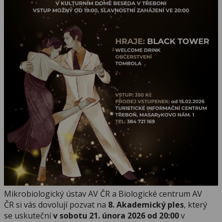
Mikrobiologický ústav AV ČR a Biologické centrum AV
ČR si vás dovolují pozvat na
8. Akademický ples
, který
se uskuteční
v sobotu 21. února 2026 od 20:00
v