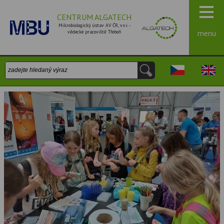
CENTRUM ALGATECH
Mikrobiologický ústav AV ČR, v.v.i. -
vědecké pracoviště Třeboň
menu
Vyhledávání:
Česky
Engli