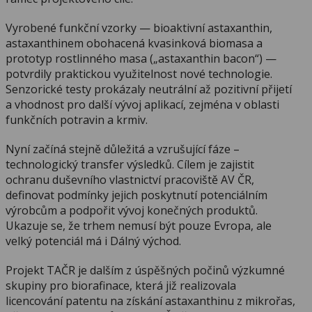
Vyrobené funkční vzorky — bioaktivní astaxanthin,
astaxanthinem obohacená kvasinková biomasa a
prototyp rostlinného masa („astaxanthin bacon“) —
potvrdily praktickou využitelnost nové technologie.
Senzorické testy prokázaly neutrální až pozitivní přijetí
a vhodnost pro další vývoj aplikací, zejména v oblasti
funkčních potravin a krmiv.
Nyní začíná stejně důležitá a vzrušující fáze –
technologický transfer výsledků. Cílem je zajistit
ochranu duševního vlastnictví pracoviště AV ČR,
definovat podmínky jejich poskytnutí potenciálním
výrobcům a podpořit vývoj konečných produktů.
Ukazuje se, že trhem nemusí být pouze Evropa, ale
velký potenciál má i Dálný východ.
Projekt TAČR je dalším z úspěšných počinů výzkumné
skupiny pro biorafinace, která již realizovala
licencování patentu na získání astaxanthinu z mikrořas,