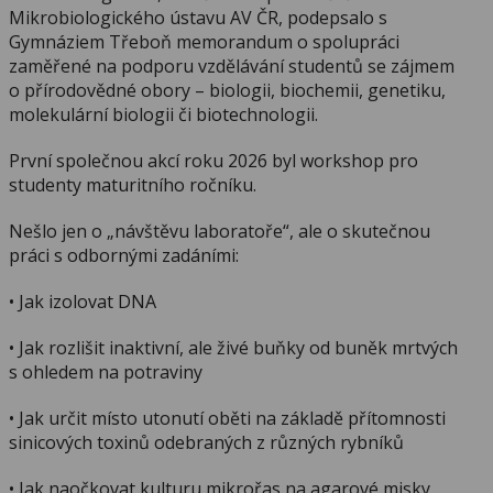
Mikrobiologického ústavu AV ČR, podepsalo s
Gymnáziem Třeboň memorandum o spolupráci
zaměřené na podporu vzdělávání studentů se zájmem
o přírodovědné obory – biologii, biochemii, genetiku,
molekulární biologii či biotechnologii.
První společnou akcí roku 2026 byl workshop pro
studenty maturitního ročníku.
Nešlo jen o „návštěvu laboratoře“, ale o skutečnou
práci s odbornými zadáními:
• Jak izolovat DNA
• Jak rozlišit inaktivní, ale živé buňky od buněk mrtvých
s ohledem na potraviny
• Jak určit místo utonutí oběti na základě přítomnosti
sinicových toxinů odebraných z různých rybníků
• Jak naočkovat kulturu mikrořas na agarové misky