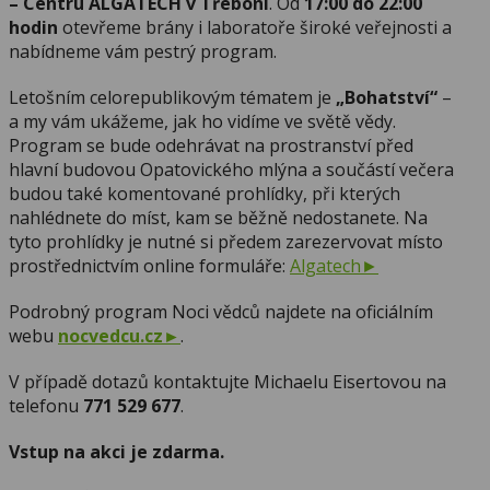
– Centru ALGATECH v Třeboni
. Od
17:00 do 22:00
hodin
otevřeme brány i laboratoře široké veřejnosti a
nabídneme vám pestrý program.
Letošním celorepublikovým tématem je
„Bohatství“
–
a my vám ukážeme, jak ho vidíme ve světě vědy.
Program se bude odehrávat na prostranství před
hlavní budovou Opatovického mlýna a součástí večera
budou také komentované prohlídky, při kterých
nahlédnete do míst, kam se běžně nedostanete. Na
tyto prohlídky je nutné si předem zarezervovat místo
prostřednictvím online formuláře:
Algatech
Podrobný program Noci vědců najdete na oficiálním
webu
nocvedcu.cz
.
V případě dotazů kontaktujte Michaelu Eisertovou na
telefonu
771 529 677
.
Vstup na akci je zdarma.