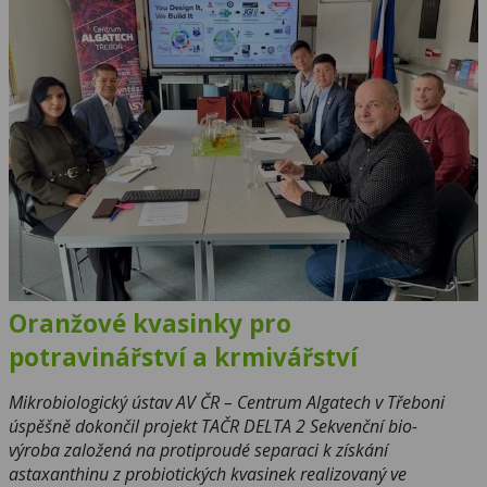
Oranžové kvasinky pro
potravinářství a krmivářství
Mikrobiologický ústav AV ČR – Centrum Algatech v Třeboni
úspěšně dokončil projekt TAČR DELTA 2 Sekvenční bio-
výroba založená na protiproudé separaci k získání
astaxanthinu z probiotických kvasinek realizovaný ve