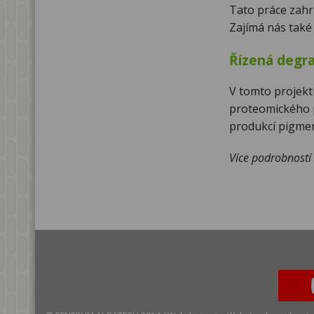
Tato práce zahr
Zajímá nás také
Řízená degra
V tomto projekt
proteomického p
produkcí pigmen
Více podrobnost
Y