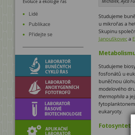
Michálek, Ayca F
Evoluce a ekologie řas
Lidé
Studujeme buněč
u mikrořas a he
Publikace
Skupinu společ
Přidejte se
Janouškovec
a
E
Metabolismu
Laboratoř buněčných
Studujeme biosy
cyklů řas
fosfonátů u eu
Laboratoř
buněčnou úlohu
modelového dr
anoxygenních
thermophila
a jej
fototrofů
Laboratoř řasové
fytoplanktonem,
biotechnologie
eukaryoty.
Aplikační laboratoř
Fotosynteti
řasových technologií