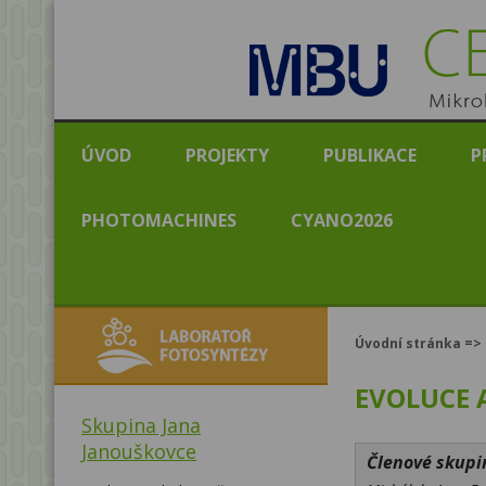
CENT
Mikrobio
ÚVOD
PROJEKTY
PUBLIKACE
P
PHOTOMACHINES
CYANO2026
Laboratoř
Úvodní stránka
=>
fotosyntézy
EVOLUCE 
Skupina Jana
Janouškovce
Členové skupi