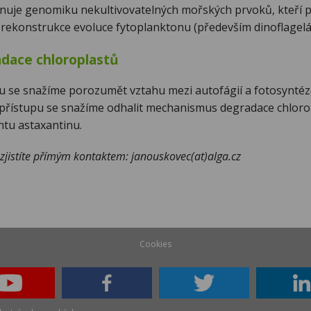
nuje genomiku nekultivovatelných mořských prvoků, kteří par
 rekonstrukce evoluce fytoplanktonu (především dinoflagelá
dace chloroplastů
u se snažíme porozumět vztahu mezi autofágií a fotosynté
řístupu se snažíme odhalit mechanismus degradace chloropl
tu astaxantinu.
í zjistíte přímým kontaktem: janouskovec(at)alga.cz
Cookies
outube
Facebook
Twitter
Linked