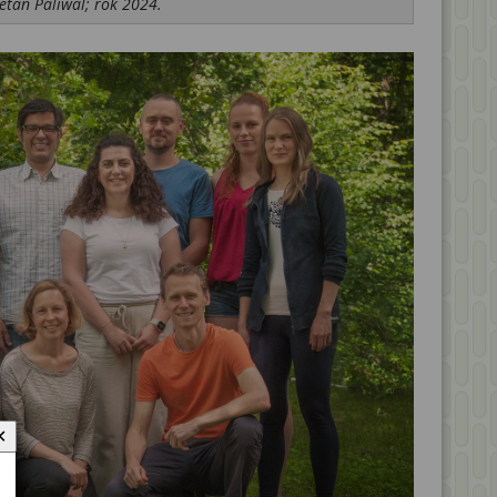
etan Paliwal; rok 2024.
✕