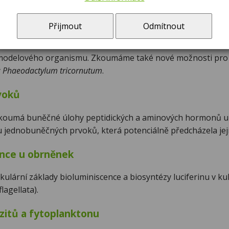
této oblasti je
urávání chlorofylu v
Přijmout
Odmítnout
domonas
modelového organismu. Zkoumáme také nové možnosti pro 
y
Phaeodactylum tricornutum
.
voků
zkoumá buněčné úlohy peptidických a aminových hormonů 
 jednobuněčných prvoků, která potenciálně předcházela jejich
ence u obrněnek
ulární základy bioluminiscence a biosyntézy luciferinu v ku
agellata).
zitů a fytoplanktonu