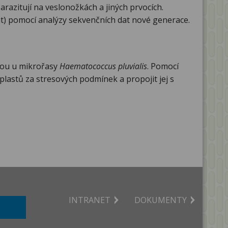
azitují na veslonožkách a jiných prvocích.
t) pomocí analýzy sekvenčních dat nové generace.
zou u mikrořasy
Haematococcus pluvialis
. Pomocí
astů za stresových podmínek a propojit jej s
INTRANET
DOKUMENTY
In