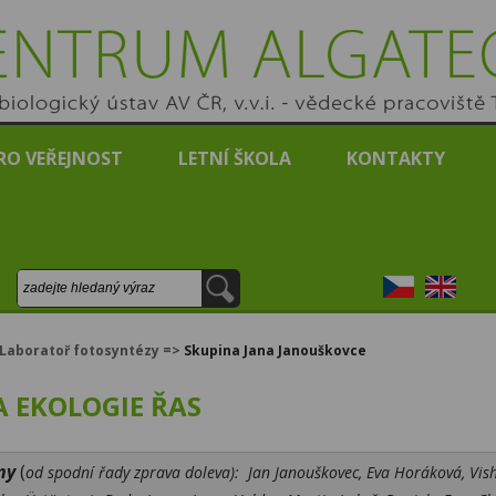
RUM ALGATECH
logický ústav AV ČR, v.v.i. - vědecké pracoviště Třeboň
RO VEŘEJNOST
LETNÍ ŠKOLA
KONTAKTY
Vyhledávání:
Česky
English
Laboratoř fotosyntézy
=>
Skupina Jana Janouškovce
A EKOLOGIE ŘAS
ny
(
od spodní řady zprava doleva):
Jan Janouškovec, Eva Horáková,
Vis