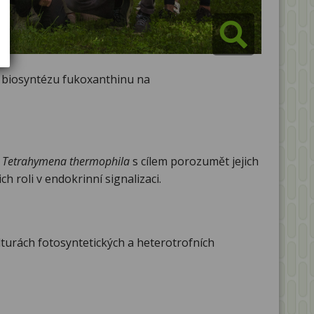
biosyntézu fukoxanthinu na
u
Tetrahymena thermophila
s cílem porozumět jejich
 roli v endokrinní signalizaci.
lturách fotosyntetických a heterotrofních