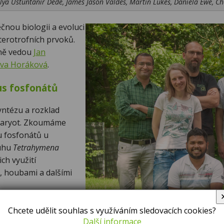
ulya Üstüntanir Dede,
James Jason Valdes,
Martin Lukeš,
Daniela Ewe,
Ch
nou biologii a evoluci
terotrofních prvoků.
ně vedou
Jan
va Horáková
.
s fosfonátů
ntézu a rozklad
karyot. Zkoumáme
 fosfonátů u
uhu
Tetrahymena
ich využití
 houbami a dalšími
cké pigmenty
Chcete udělit souhlas s využíváním sledovacích cookies?
Další informace