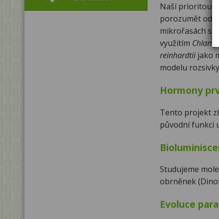
Naší prioritou v 
porozumět odbo
mikrořasách s
využitím
Chlamy
reinhardtii
jako 
modelu rozsivk
Hormony pr
Tento projekt 
původní funkci u
Bioluminisc
Studujeme molek
obrněnek (Dinofl
Evoluce para