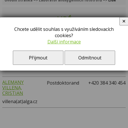
Úvodní stránka
=>
Laboratoř anoxygenních fototrofů
=>
Lidé
LIDÉ
✕
Chcete udělit souhlas s využíváním sledovacích
Vyhledávání:
cookies?
Další informace
…
A
D
F
G
H
K
M
S
T
Přijmout
Odmítnout
PRACOVNÍ
JMÉNO
TELEFON
ZAŘAZENÍ
ALEMANY
Postdoktorand
+420 384 340 454
VILLENA,
CRISTIAN
villena(at)alga.cz