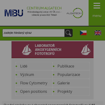
CENTRUM ALGATECH
Mikrobiologický ústav AV ČR, v.v.i. -
vědecké pracoviště Třeboň
menu
Vyhledávání:
Česky
Engli
Laboratoř anoxygenních
fototrofů
Lidé
Publikace
Výzkum
Popularizace
Flow Cytometry
Galerie
Open positions
Projekty